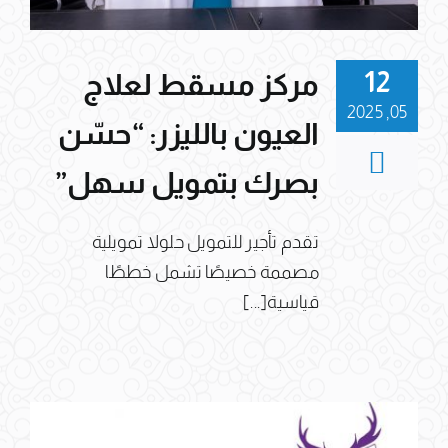
12
مركز مسقط لعلاج
05, 2025
العيون بالليزر: “حسّن
بصرك بتمويل سهل”
تقدم تأجير للتمويل حلولا تمويلية
مصممة خصيصًا تشمل خططًا
قياسية[...]