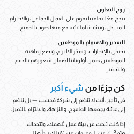
روح التعاون
ننجح معًا. ثقافتنا تقوم على العمل الجماعي، والاحترام
المتبادل، وبيئة شاملة يُسمع فيها صوت الجميع.
التقدير والاهتمام بالموظفين
نحتفي بالإنجازات، ونقدّر الالتزام، ونضع رفاهية
الموظفين ضمن أولوياتنا لضمان شعورهم بالدعم
والتحفيز.
كن جزءًا من
شيء أكبر
في تأجير، أنت لا تنضم إلى شركة فحسب — بل تنضم
إلى عائلة يجمعها الطموح، والنزاهة، والالتزام بالتميز.
إذا كنت تبحث عن بيئة عمل تُلهمك، وتتحداك،
وتمكّنك من النمو، فإن مستقبلك يبدأ هنا.