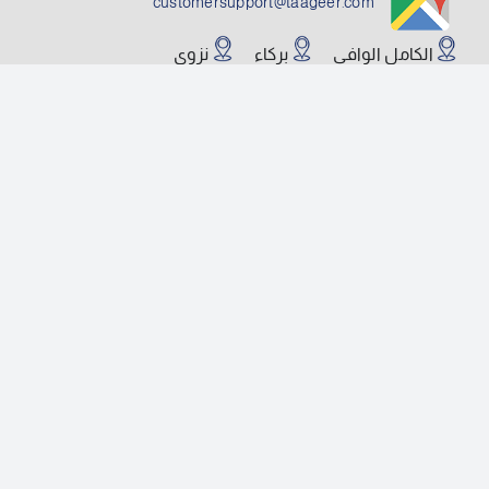
customersupport@taageer.com
الكامل الوافي
بركاء
نزوى
صلالة
صحار
الوطية
السيب
رئيس الفروع
رئيس أعمال التجزئة
المنتجات
قروض السيارات
القروض الاستهلاكية
قروض الاعمال
ودائع الشركات
علاقات المستثمرين
القوائم المالية
مناقشات MSX
مسؤول علاقات المستثمرين